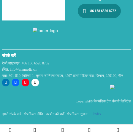
+86 158 6526 8732
संपर्क करें
टेली/व्हाट्सएप:
+86 158 6526 8732
ईमेल:
info@winmedic.cn
पता:
801-810, बिल्डिंग 1, लुशांग फीनिक्स प्लाजा, 4567 तांगये मिडिल रोड, जिनान, 250109, चीन
Copyright©
विनमेडिक टेक कंपनी लिमिटेड
हमसे संपर्क करें
गोपनीयता नीति
उपयोग की शर्तें
गोपनीयता सूचना
Index