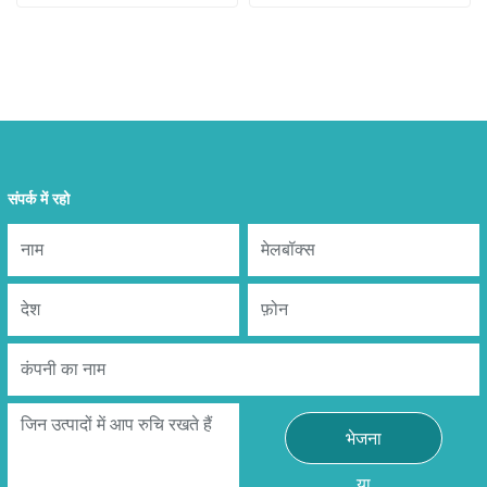
संपर्क में रहो
भेजना
या