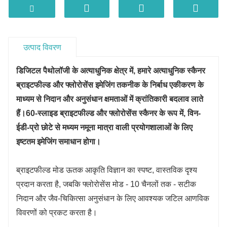
· एक क्लिक से शुरू करें, वॉक-अवे स्कैनिंग
· एक ही समय में उच्च गति और उच्च गुणवत्ता
· मल्टीपल स्कैनिंग मोड: सिंगल लेयर, जेड-स्टैक, मल्टीलेयर
फ्यूजन
उत्पाद विवरण
डिजिटल पैथोलॉजी के अत्याधुनिक क्षेत्र में, हमारे अत्याधुनिक स्कैनर
ब्राइटफील्ड और फ्लोरोसेंस इमेजिंग तकनीक के निर्बाध एकीकरण के
माध्यम से निदान और अनुसंधान क्षमताओं में क्रांतिकारी बदलाव लाते
हैं।
60-स्लाइड ब्राइटफील्ड और फ्लोरोसेंस स्कैनर के रूप में, विन-
ईडी-प्रो छोटे से मध्यम नमूना मात्रा वाली प्रयोगशालाओं के लिए
इष्टतम इमेजिंग समाधान होगा।
ब्राइटफील्ड मोड ऊतक आकृति विज्ञान का स्पष्ट, वास्तविक दृश्य
प्रदान करता है, जबकि फ्लोरोसेंस मोड - 10 चैनलों तक - सटीक
निदान और जैव-चिकित्सा अनुसंधान के लिए आवश्यक जटिल आणविक
विवरणों को प्रकट करता है।