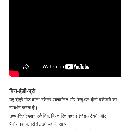
विन-ईडी-प्रो
यह दोहरे मोड वाला स्कैनर स्वचालित और मैन्युअल दोनों वर्कफ़्लो का
समर्थन करता है।
उच्च-रिज़ॉल्यूशन स्कैनिंग, विस्तारित गहराई (जेड-स्टैक), और
पैनोरमिक फ्लोरोसेंट इमेजिंग के साथ,