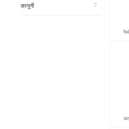
कानूनी
पैथ
ऊत