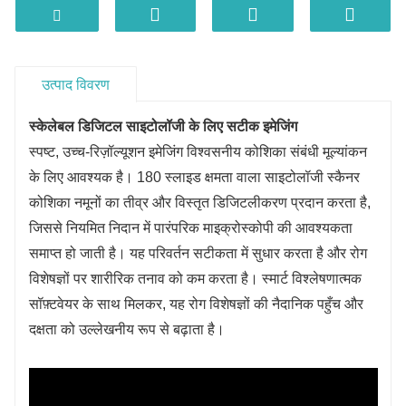
पैथोलॉजिस्ट के मूल्य को अधिकतम करें
नैदानिक ​​सटीकता को बढ़ाता है
रोगी देखभाल कार्यप्रवाह को अनुकूलित करता है
उत्पाद विवरण
मानव स्वास्थ्य उन्नति को बढ़ावा देता है
स्केलेबल डिजिटल साइटोलॉजी के लिए सटीक इमेजिंग
स्पष्ट, उच्च-रिज़ॉल्यूशन इमेजिंग विश्वसनीय कोशिका संबंधी मूल्यांकन
के लिए आवश्यक है। 180 स्लाइड क्षमता वाला साइटोलॉजी स्कैनर
कोशिका नमूनों का तीव्र और विस्तृत डिजिटलीकरण प्रदान करता है,
जिससे नियमित निदान में पारंपरिक माइक्रोस्कोपी की आवश्यकता
समाप्त हो जाती है। यह परिवर्तन सटीकता में सुधार करता है और रोग
विशेषज्ञों पर शारीरिक तनाव को कम करता है। स्मार्ट विश्लेषणात्मक
सॉफ़्टवेयर के साथ मिलकर, यह रोग विशेषज्ञों की नैदानिक ​​पहुँच और
दक्षता को उल्लेखनीय रूप से बढ़ाता है।