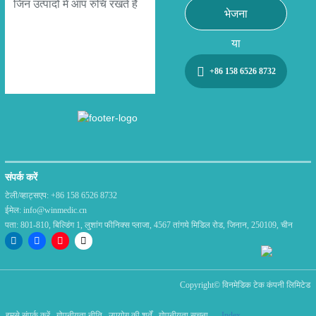
भेजना
या
+86 158 6526 8732
संपर्क करें
टेली/व्हाट्सएप:
+86 158 6526 8732
ईमेल:
info@winmedic.cn
पता:
801-810, बिल्डिंग 1, लुशांग फीनिक्स प्लाजा, 4567 तांगये मिडिल रोड, जिनान, 250109, चीन
Copyright©
विनमेडिक टेक कंपनी लिमिटेड
हमसे संपर्क करें
गोपनीयता नीति
उपयोग की शर्तें
गोपनीयता सूचना
Index