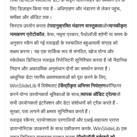
जिसे डिजिटल पैथोलॉजी डेटा के संपूर्ण जीवनचक्र को समर्थन देने के
लिए डिज़ाइन किया गया है - अधिग्रहण और भंडारण से लेकर पहुंच,
समीक्षा और ऑडिट तक।
सिस्टम उपयोग करता है
पदानुक्रमित भंडारण वास्तुकला
और
मानकीकृत
नामकरण प्रोटोकॉल
, केस, नमूना प्रकार, पैथोलॉजी श्रेणी या समय के
अनुसार स्कैन की गई स्लाइडों के स्वचालित बहुआयामी संग्रह को
सक्षम करना। यह एक तार्किक रूप से संगठित, खोज योग्य और
स्केलेबल डिजिटल स्लाइड रिपोजिटरी सुनिश्चित करता है जो नैदानिक
​​निदान और अकादमिक अनुसंधान दोनों का समर्थन करता है।
आधुनिक डेटा गवर्नेंस आवश्यकताओं को पूरा करने के लिए,
WinSlideLib में विशेषताएं हैं
केंद्रीकृत अभिगम नियंत्रण
कॉन्फ़िगर
करने योग्य उपयोगकर्ता भूमिकाओं के साथ,
व्यापक ऑडिट ट्रेल्स
जो
सभी उपयोगकर्ता इंटरैक्शन और डेटा संशोधनों को ट्रैक करते हैं -
सुरक्षा, पता लगाने की क्षमता सुनिश्चित करते हैं।
स्लाइड स्कैनर, प्रयोगशाला प्रणालियों और एआई-सहायता प्राप्त
डायग्नोस्टिक उपकरणों के साथ एकीकरण करके, WinSlideLib एक