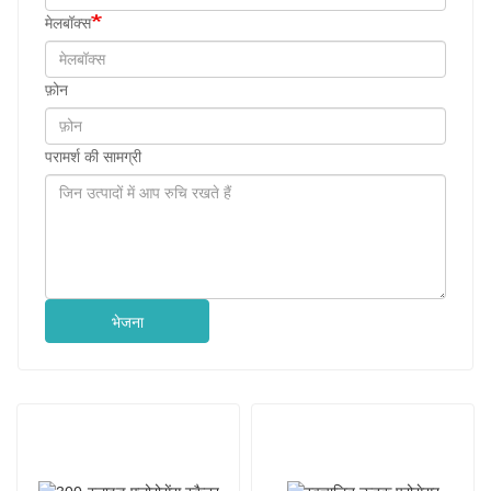
मेलबॉक्स
फ़ोन
परामर्श की सामग्री
भेजना